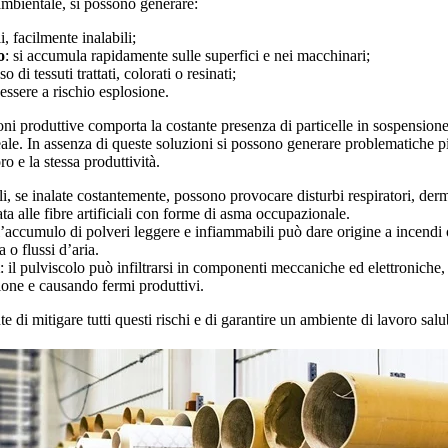
 ambientale, si possono generare:
i, facilmente inalabili;
o
: si accumula rapidamente sulle superfici e nei macchinari;
so di tessuti trattati, colorati o resinati;
essere a rischio esplosione.
ioni produttive comporta la costante presenza di particelle in sospension
eale. In assenza di queste soluzioni si possono generare problematiche pi
ro e la stessa produttività.
sili, se inalate costantemente, possono provocare disturbi respiratori, derm
ta alle fibre artificiali con forme di asma occupazionale.
 l’accumulo di polveri leggere e infiammabili può dare origine a incendi
 o flussi d’aria.
: il pulviscolo può infiltrarsi in componenti meccaniche ed elettroniche,
one e causando fermi produttivi.
te di mitigare tutti questi rischi e di garantire un ambiente di lavoro sal