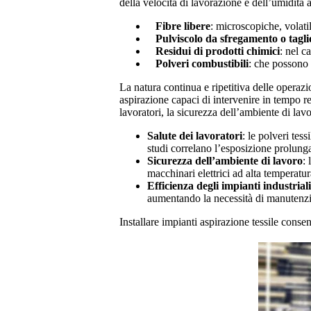
della velocità di lavorazione e dell’umidità
Fibre libere
: microscopiche, volatil
Pulviscolo da sfregamento o tagli
Residui di prodotti chimici
: nel ca
Polveri combustibili
: che possono 
La natura continua e ripetitiva delle operaz
aspirazione capaci di intervenire in tempo r
lavoratori, la sicurezza dell’ambiente di lavo
Salute dei lavoratori
: le polveri tes
studi correlano l’esposizione prolunga
Sicurezza dell’ambiente di lavoro
:
macchinari elettrici ad alta temperatura
Efficienza degli impianti industriali
aumentando la necessità di manutenzi
Installare impianti aspirazione tessile consen