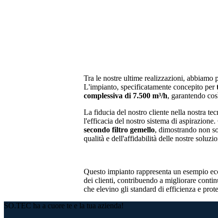
Tra le nostre ultime realizzazioni, abbiamo pr
L'impianto, specificatamente concepito per
complessiva di 7.500 m³/h
, garantendo così
La fiducia del nostro cliente nella nostra te
l'efficacia del nostro sistema di aspirazione
secondo filtro gemello
, dimostrando non so
qualità e dell'affidabilità delle nostre soluzio
Questo impianto rappresenta un esempio ecce
dei clienti, contribuendo a migliorare contin
che elevino gli standard di efficienza e prot
SO.TEC ha a cuore te e la tua azienda!