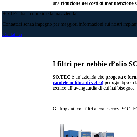
una
riduzione dei costi di manutenzione
s
SO.TEC ha a cuore te e la tua azienda!
Contattaci senza impegno per maggiori informazioni sui nostri impiant
Contattaci
I filtri per nebbie d’olio 
SO.TEC
è un’azienda che
progetta e forni
candele in fibra di vetro)
per ogni tipo di
tecnico all’avanguardia di cui hai bisogno.
Gli impianti con filtri a coalescenza SO.TEC