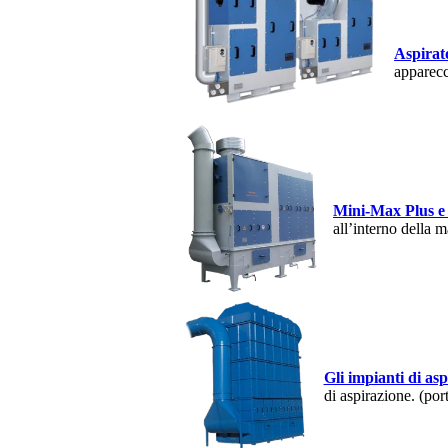
Aspirat
apparecc
Mini-Max Plus e 
all’interno della m
Gli impianti di as
di aspirazione. (po