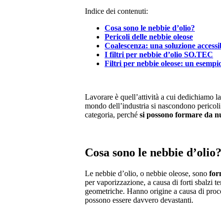
Indice dei contenuti:
Cosa sono le nebbie d’olio?
Pericoli delle nebbie oleose
Coalescenza: una soluzione accessi
I filtri per nebbie d’olio SO.TEC
Filtri per nebbie oleose: un esempi
Lavorare è quell’attività a cui dedichiamo l
mondo dell’industria si nascondono pericoli 
categoria, perché
si possono formare da nu
Cosa sono le nebbie d’olio
Le nebbie d’olio, o nebbie oleose, sono
for
per vaporizzazione, a causa di forti sbalzi t
geometriche. Hanno origine a causa di proces
possono essere davvero devastanti.