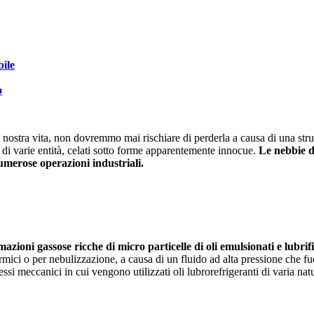
bile
o
a nostra vita, non dovremmo mai rischiare di perderla a causa di una str
di varie entità, celati sotto forme apparentemente innocue.
Le nebbie d
merose operazioni industriali.
?
mazioni gassose ricche di micro particelle di oli emulsionati e lubrifi
ermici o per nebulizzazione, a causa di un fluido ad alta pressione che f
si meccanici in cui vengono utilizzati oli lubrorefrigeranti di varia na