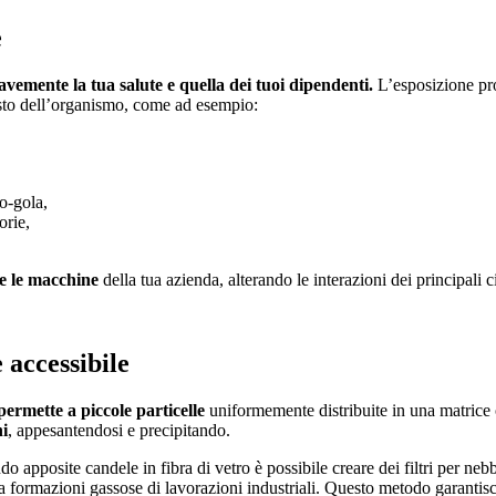
e
vemente la tua salute e quella dei tuoi dipendenti.
L’esposizione pr
resto dell’organismo, come ad esempio:
so-gola,
orie,
e le macchine
della tua azienda, alterando le interazioni dei principali ci
 accessibile
ermette a piccole particelle
uniformemente distribuite in una matric
i
, appesantendosi e precipitando.
do apposite candele in fibra di vetro è possibile creare dei filtri per neb
a formazioni gassose di lavorazioni industriali. Questo metodo garantis