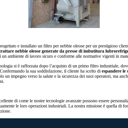
ogettato e installato un filtro per nebbie oleose per un prestigioso clien
trattare nebbie oleose generate da presse di imbutitura lubrorefrige
 un ambiente di lavoro sicuro e conforme alle normative vigenti in materi
cnologia si è rafforzata dopo l’acquisto di un primo filtro industriale, d
. Confermando la sua soddisfazione, il cliente ha scelto di
espandere le 
lo un impegno verso la salute e la sicurezza dei suoi operatori, ma anch
ni.
llente di come le nostre tecnologie avanzate possono essere personalizz
uamente le loro operazioni industriali. La nostra missione è quella di for
ezione.