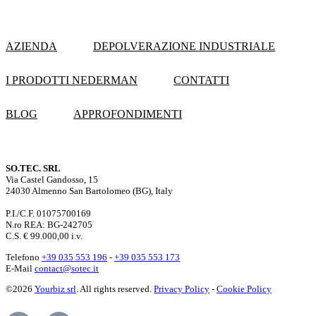
AZIENDA
DEPOLVERAZIONE INDUSTRIALE
I PRODOTTI NEDERMAN
CONTATTI
BLOG
APPROFONDIMENTI
SO.TEC. SRL
Via Castel Gandosso, 15
24030 Almenno San Bartolomeo (BG), Italy
P.I./C.F. 01075700169
N.ro REA: BG-242705
C.S. € 99.000,00 i.v.
Telefono
+39 035 553 196
-
+39 035 553 173
E-Mail
contact@sotec.it
©2026
Yourbiz srl
. All rights reserved.
Privacy Policy
-
Cookie Policy