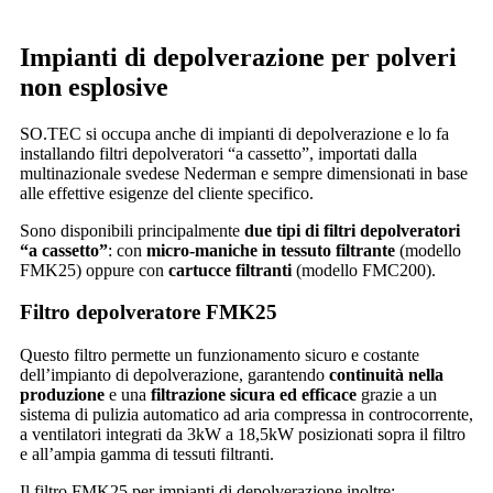
Impianti di depolverazione per polveri
non esplosive
SO.TEC si occupa anche di impianti di depolverazione e lo fa
installando filtri depolveratori “a cassetto”, importati dalla
multinazionale svedese Nederman e sempre dimensionati in base
alle effettive esigenze del cliente specifico.
Sono disponibili principalmente
due tipi di filtri depolveratori
“a cassetto”
: con
micro-maniche in tessuto filtrante
(modello
FMK25) oppure con
cartucce filtranti
(modello FMC200).
Filtro depolveratore FMK25
Questo filtro permette un funzionamento sicuro e costante
dell’impianto di depolverazione, garantendo
continuità nella
produzione
e una
filtrazione sicura ed efficace
grazie a un
sistema di pulizia automatico ad aria compressa in controcorrente,
a ventilatori integrati da 3kW a 18,5kW posizionati sopra il filtro
e all’ampia gamma di tessuti filtranti.
Il filtro FMK25 per impianti di depolverazione inoltre: