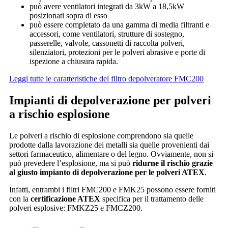
può avere ventilatori integrati da 3kW a 18,5kW
posizionati sopra di esso
può essere completato da una gamma di media filtranti e
accessori, come ventilatori, strutture di sostegno,
passerelle, valvole, cassonetti di raccolta polveri,
silenziatori, protezioni per le polveri abrasive e porte di
ispezione a chiusura rapida.
Leggi tutte le caratteristiche del filtro depolveratore FMC200
Impianti di depolverazione per polveri
a rischio esplosione
Le polveri a rischio di esplosione comprendono sia quelle
prodotte dalla lavorazione dei metalli sia quelle provenienti dai
settori farmaceutico, alimentare o del legno. Ovviamente, non si
può prevedere l’esplosione, ma si può
ridurne il rischio grazie
al giusto impianto di depolverazione per le polveri ATEX
.
Infatti, entrambi i filtri FMC200 e FMK25 possono essere forniti
con la
certificazione ATEX
specifica per il trattamento delle
polveri esplosive: FMKZ25 e FMCZ200.