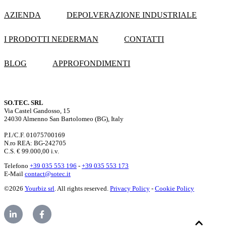
AZIENDA
DEPOLVERAZIONE INDUSTRIALE
I PRODOTTI NEDERMAN
CONTATTI
BLOG
APPROFONDIMENTI
SO.TEC. SRL
Via Castel Gandosso, 15
24030 Almenno San Bartolomeo (BG), Italy
P.I./C.F. 01075700169
N.ro REA: BG-242705
C.S. € 99.000,00 i.v.
Telefono
+39 035 553 196
-
+39 035 553 173
E-Mail
contact@sotec.it
©2026
Yourbiz srl
. All rights reserved.
Privacy Policy
-
Cookie Policy