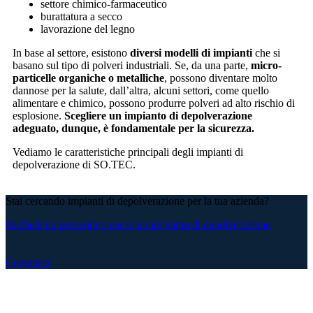
settore chimico-farmaceutico
burattatura a secco
lavorazione del legno
In base al settore, esistono
diversi modelli di impianti
che si
basano sul tipo di polveri industriali. Se, da una parte,
micro-
particelle organiche o metalliche
, possono diventare molto
dannose per la salute, dall’altra, alcuni settori, come quello
alimentare e chimico, possono produrre polveri ad alto rischio di
esplosione.
Scegliere un impianto di depolverazione
adeguato, dunque, è fondamentale per la sicurezza.
Vediamo le caratteristiche principali degli impianti di
depolverazione di SO.TEC.
Stai cercando impianti di depolverazione per la tua azienda?
Richiedi un preventivo per il tuo impianto di depolverazione
Contattaci