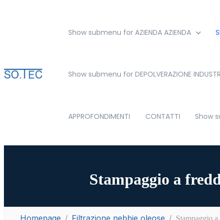
Show submenu for AZIENDA
AZIENDA
S
Show submenu for DEPOLVERAZIONE INDUSTR
APPROFONDIMENTI
CONTATTI
Show s
Stampaggio a freddo
Homepage
Filtrazione nebbie oleose
Stampaggio a f