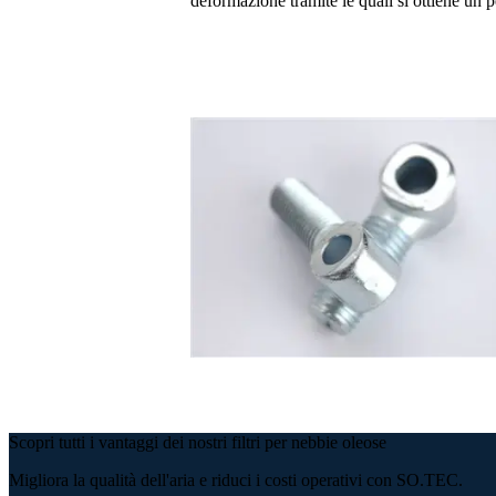
deformazione tramite le quali si ottiene un p
Scopri tutti i vantaggi dei nostri filtri per nebbie oleose
Migliora la qualità dell'aria e riduci i costi operativi con SO.TEC.