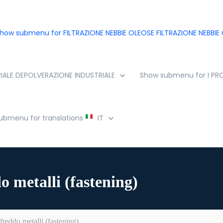
how submenu for FILTRAZIONE NEBBIE OLEOSE
FILTRAZIONE NEBBIE
IALE
DEPOLVERAZIONE INDUSTRIALE
Show submenu for I P
ubmenu for translations
IT
 metalli (fastening)
reddo metalli (fastening)