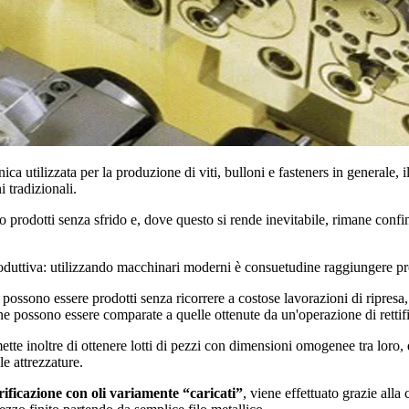
nica utilizzata per la produzione di viti, bulloni e fasteners in generale, 
i tradizionali.
 prodotti senza sfrido e, dove questo si rende inevitabile, rimane confin
produttiva: utilizzando macchinari moderni è consuetudine raggiungere pr
ossono essere prodotti senza ricorrere a costose lavorazioni di ripresa, 
e possono essere comparate a quelle ottenute da un'operazione di rettif
ette inoltre di ottenere lotti di pezzi con dimensioni omogenee tra loro, 
 le attrezzature.
rificazione con oli variamente “caricati”
, viene effettuato grazie all