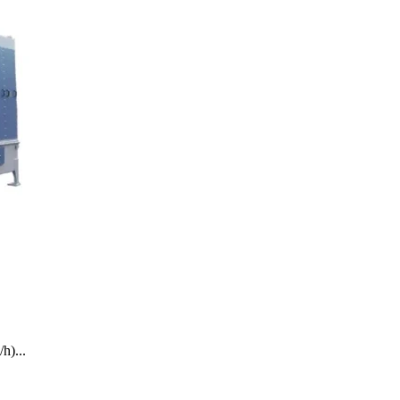
h)...