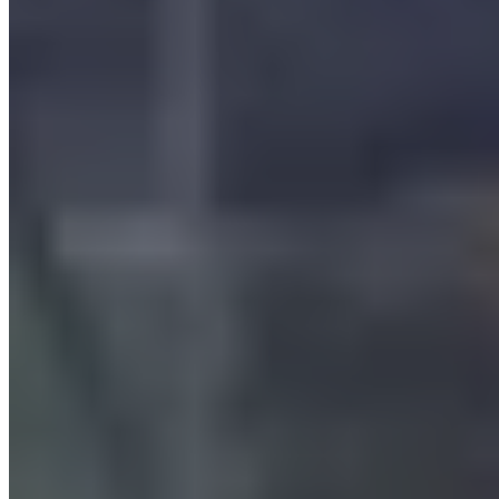
ad alta efficienza di filtrazione con portate di aspirazione fino ed
oltre
180.000 m3/h
in una unica soluzione. Sono dotati della
tecnologia a coalescenza con candele in fibra di vetro che
permette di eliminare l’inquinante dal flusso di aria e di
recuperare l’olio
(e la grafite o eventuali impurità disperse
nell’aria) con la possibilità di riutilizzarlo.
Anche in questo filtro gli stadi di filtrazione delle nebbie oleose
sono due: il
primo
per particelle di dimensioni
superiori a 1
micron
; il
secondo
tramite
filtri a coalescenza Microless®
, che
garantiscono valori di emissione ridotti.
Il loro impiego avviene soprattutto:
• nello stampaggio a caldo di ottone
• nei processi termici
• nella lavorazione con macchine utensili
• nella deformazione a freddo dei metalli
• stampaggio e post-vulcanizzazione gomma