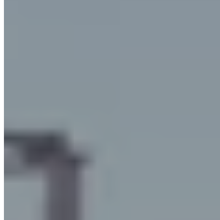
applicazioni che richiedono
portate di aspirazione ridotte
(da
500 a 8.000 m3/h per filtro) e versatilità di installazione, perché
possono essere installati sia all'interno che all'esterno dell'area
produttiva.
Questi filtri sono dotati di
due stadi di filtrazione
delle nebbie
oleose, più un terzo stadio opzionale che aspira l'aria e la
ripulisce tramite gli efficaci
filtri HEPA.
Vengono utilizzati soprattutto:
nello stampaggio a caldo dell’ottone
nello stampaggio a freddo di metalli e leghe
nelle lavorazioni meccaniche e della gomma
nei trattamenti termici industriali