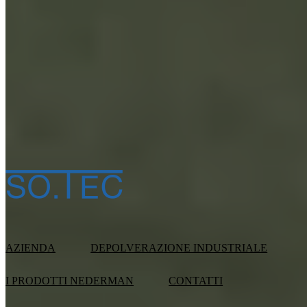
Iscrivimi alle offerte esclusive, per essere informato per
primo su promozioni e novità (
leggi informativa
)
Consento al trattamento dei miei dati personali ai sensi
dell'art. 13 del Regolamento UE n. 2016/679 (
leggi
informativa
)
*
AZIENDA
DEPOLVERAZIONE INDUSTRIALE
I PRODOTTI NEDERMAN
CONTATTI