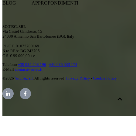
BLOG
APPROFONDIMENTI
SO.TEC. SRL
Via Castel Gandosso, 15
24030 Almenno San Bartolomeo (BG), Italy
P.I./C.F. 01075700169
N.ro REA: BG-242705
C.S. € 99.000,00 i.v.
Telefono
+39 035 553 196
-
+39 035 553 173
E-Mail
contact@sotec.it
©2026
Yourbiz srl
. All rights reserved.
Privacy Policy
-
Cookie Policy