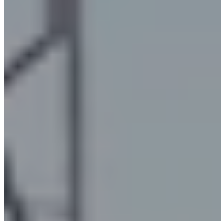
Filtri Mini-Max Plus e a sviluppo verticale per
nebbie oleose
A differenza dei precedenti filtri per nebbie oleose, i filtri
Mini-
Max Plus e a sviluppo verticale
hanno una maggiore capacità
di aspirazione (
fino a 10.000 m3/h
per il Plus e
fino a 15.000
m3/h
per quello verticale) e nel caso del modello Mini Max Plus
l’elettroventilatore
è incorporato e insonorizzato all’interno della