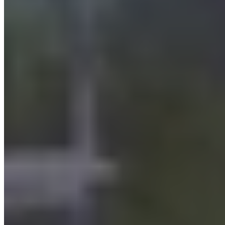
Scopri tutti i vantaggi dei nostri filtri per nebbie oleose
Migliora la qualità dell'aria e riduci i costi operativi con SO.TEC.
Contattaci