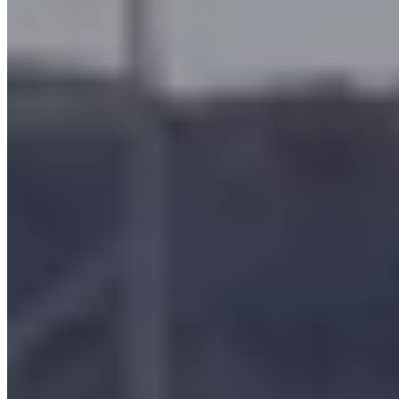
Filtri per nebbie oleose supercompatti
Gli
impianti di filtrazione supercompatti
per fumi oleosi sono