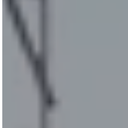
carpenteria della macchina.
Anche questi impianti sono
versatili
e possono essere installati in
diverse aree industriali. La differenza tra il modello Mini-Max
Plus e quello a sviluppo verticale sta nel fatto che quest'ultimo
filtro per fumi oleosi presenta una
disposizione verticale degli
elementi filtranti interni.
I campi in cui questi filtri sono impiegati maggiormente sono:
le lavorazioni meccaniche con impiego di olio/emulsione
le torniture da barra
lo stampaggio a caldo dell’ottone
la deformazione a caldo o a freddo di metalli o leghe
metalliche
le lavorazioni meccaniche con macchine utensili
i trattamenti termici industriali
lo stampaggio e la post-vulcanizzazione della gomma