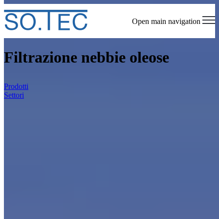
Open main navigation
Filtrazione nebbie oleose
Prodotti
Settori
Homepage
Filtrazione nebbie oleose
SO.TEC è una società di ingegneria che si
occupa di progettazione e installazione di
impianti per aspirazione e filtrazione di nebbie
e fumi oleosi. In questa pagina presentiamo le