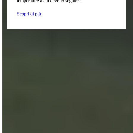
temperature a cui devono seguire ...
Scopri di più
Contattaci per maggiori informazioni
Referente
*
Azienda
*
E-mail
*
Telefono
*
Note
*