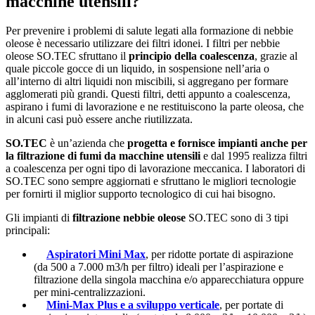
macchine utensili?
Per prevenire i problemi di salute legati alla formazione di nebbie
oleose è necessario utilizzare dei filtri idonei. I filtri per nebbie
oleose SO.TEC sfruttano il
principio della coalescenza
, grazie al
quale piccole gocce di un liquido, in sospensione nell’aria o
all’interno di altri liquidi non miscibili, si aggregano per formare
agglomerati più grandi. Questi filtri, detti appunto a coalescenza,
aspirano i fumi di lavorazione e ne restituiscono la parte oleosa, che
in alcuni casi può essere anche riutilizzata.
SO.TEC
è un’azienda che
progetta e fornisce impianti anche per
la filtrazione di fumi da macchine utensili
e dal 1995 realizza filtri
a coalescenza per ogni tipo di lavorazione meccanica. I laboratori di
SO.TEC sono sempre aggiornati e sfruttano le migliori tecnologie
per fornirti il miglior supporto tecnologico di cui hai bisogno.
Gli impianti di
filtrazione nebbie oleose
SO.TEC sono di 3 tipi
principali:
Aspiratori Mini Max
, per ridotte portate di aspirazione
(da 500 a 7.000 m3/h per filtro) ideali per l’aspirazione e
filtrazione della singola macchina e/o apparecchiatura oppure
per mini-centralizzazioni.
Mini-Max Plus e a sviluppo verticale
, per portate di