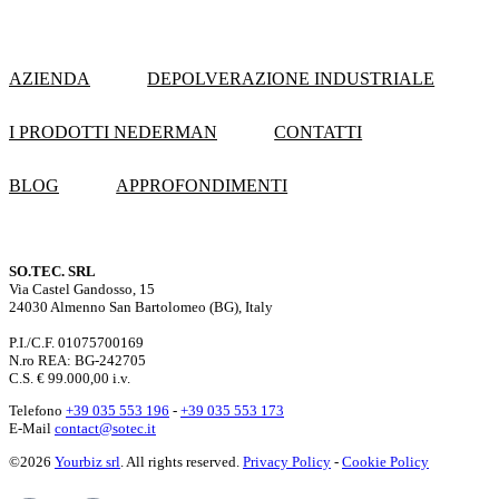
AZIENDA
DEPOLVERAZIONE INDUSTRIALE
I PRODOTTI NEDERMAN
CONTATTI
BLOG
APPROFONDIMENTI
SO.TEC. SRL
Via Castel Gandosso, 15
24030 Almenno San Bartolomeo (BG), Italy
P.I./C.F. 01075700169
N.ro REA: BG-242705
C.S. € 99.000,00 i.v.
Telefono
+39 035 553 196
-
+39 035 553 173
E-Mail
contact@sotec.it
©2026
Yourbiz srl
. All rights reserved.
Privacy Policy
-
Cookie Policy