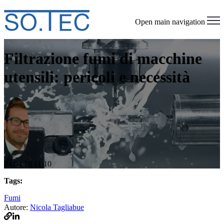
Open main navigation
Filtrazione fumi di macchine
utensili: pericoli e necessità
04/04/18 11.10
Tags:
Fumi
Autore:
Nicola Tagliabue