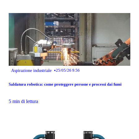
•
Aspirazione industriale
25/05/26 9.56
Saldatura robotica: come proteggere persone e processi dai fumi
5 min di lettura