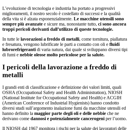
L’evoluzione di tecnologia e industria ha portato a progressivi
miglioramenti, il nostro secolo è costellato di successi e la qualità
della vita si è alzata esponenzialmente.
Le macchine utensili sono
sempre più avanzate
e sicure ma, nonostante tutto,
ci sono ancora
troppi pericoli derivanti dall’utilizzo di queste tecnologie.
In tutte le
lavorazioni a freddo di metalli
, come tornitura, piallatura
e fresatura, vengono lubrificate le parti a contatto con oli e
fluidi
lubrorefrigeranti
di varia natura, dai quale si sviluppano diversi tipi
di fumi e
nebbie oleose molto pericolose per la salute.
I pericoli della lavorazione a freddo di
metalli
I grandi enti di classificazione e definizione dei valori limiti, quali
OSHA (Occupational Safety and Health Administration), NIOSH
(National Institute for Occupational Safety and Health) e ACGIH
(American Conference of Industrial Hygienists) hanno condotto
diversi studi sull’argomento inalazione fumi da macchine utensili ed
hanno definito la
maggior parte degli oli e delle nebbie
che ne
derivano come
dannosi e potenzialmente cancerogeni
per l’uomo.
Il NIOSH dal 1967 monitora i rischi per la salute dei lavoratori delle