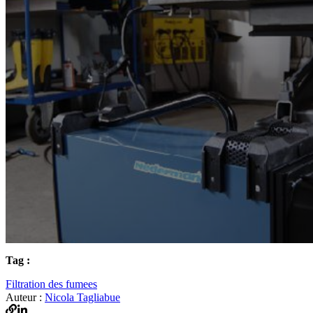
Tag :
Filtration des fumees
Auteur :
Nicola Tagliabue