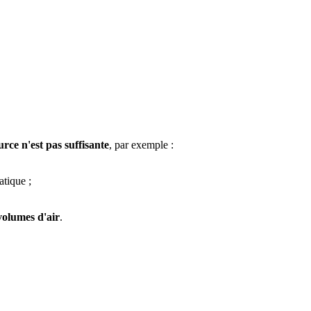
ource n'est pas suffisante
, par exemple :
ratique ;
volumes d'air
.