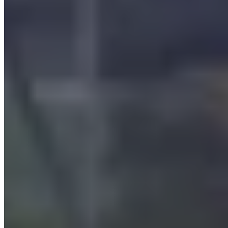
Le filtre à brouillards d’huile MINI-MAX est la solution idéale
pour les applications nécessitant une capacité d'extraction réduite,
allant
de 500 à 7.000 m³/h par filtre
, tout en offrant
une
polyvalence exceptionnelle
. Grâce à ses
dimensions
compactes
, le MINI-MAX s’intègre facilement dans n'importe
quel environnement de travail sans encombrer l'espace.
Doté de deux stades de filtration, avec la possibilité d'ajouter un
troisième stade, ce filtre assure une
circulation d'air optimale
dans votre espace de travail
. Ainsi, le MINI-MAX garantit des
performances constantes et
diverses options d'intégration
,
répondant parfaitement aux besoins variés de votre entreprise.
Lisez la fiche complète