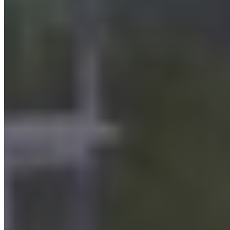
Filtres pour brouillards d’huile Mini-Max Plus et
à développement vertical
Le filtre MINI-MAX Plus se distingue par sa
capacité