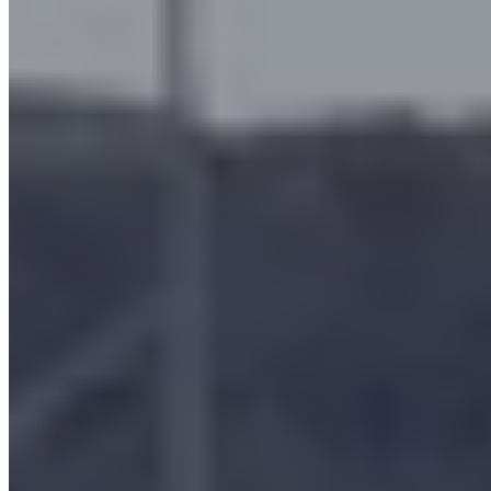
efficacité
Les filtres à coalescence SO.TEC présentent une qualité de
construction permettant de garantir une
efficacité de filtration
très élevée
des brouillards et des vapeurs huileuses. Les résultats
obtenus dépassent de loin les limites imposées par la législation
actuelle, assurant un environnement de travail non seulement
conforme aux normes, mais également très sain et propre, avec
des répercussions positives sur l'efficacité des opérateurs et des
autres machines.
L'efficacité de la séparation des brouillards et des vapeurs d'huile
est égale à :
99,99%
pour les particules supérieures à 1,0 micron
99,00%
pour les particules supérieures à 0,5 micron
95,00%
pour les particules supérieures à 0,2 micron
Filtre pour brouillards d’huile Mini-Max