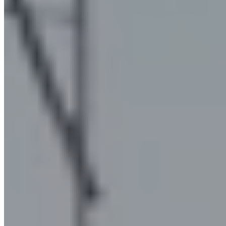
coalescence.
Les systèmes de filtration à coalescence
(avec bougies en fibre de verre)
Les filtres à coalescence sont conçus avec des bougies spéciales
en fibre de verre qui remplissent deux fonctions :
Bloquer et retenir les microparticules en suspension dans le
flux d'air
En favoriser le rapprochement et donc l'agrégation en
particules plus grosses
Une fois agrégées, les gouttes d'huile atteignent un
poids
critique qui les fait glisser vers le bas
. Les filtres sont
configurés pour
collecter les gouttes qui se précipitent
dans des
réservoirs spéciaux, permettant ainsi de récupérer l'huile et
éventuellement de la réutiliser dans les processus de production.
Les filtres à coalescence SO.TEC haute