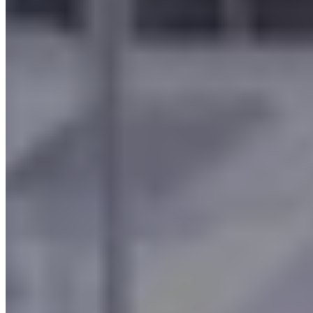
Ce système, composé de deux stades de filtration, récupère
l'huile, le graphite et autres impuretés dispersées dans l'air, offrant
ainsi la possibilité de
réutilisation des substances collectées
.
Grâce à notre expertise et à la fiabilité de notre système, nous
garantissons à nos clients des
émissions extrêmement faibles
,
assurant un environnement de travail plus propre et plus sûr.
Lisez la fiche complète