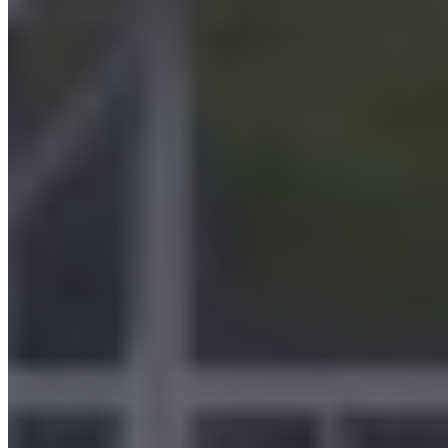
d'extraction supérieure
, pouvant atteindre jusqu'à 10.000 m³/h.
Ce modèle se démarque également grâce à son ventilateur
électrique intégré et insonorisé, qui est situé à l'intérieur du
système, offrant une extraction de brouillard d'huile plus
puissante et efficace.
Pour ceux qui recherchent une
solution compacte, mais
performante
, le filtre MINI-MAX à développement vertical est
idéal. Avec une capacité variant de 6.000 m³/h à 15.000 m³/h, ce
modèle est conçu avec des éléments filtrants à coalescence
Microless® disposés verticalement, garantissant une filtration
optimale des brouillards d'huile.
Lisez la fiche complète
Filtre pour brouillards d’huile super-compact