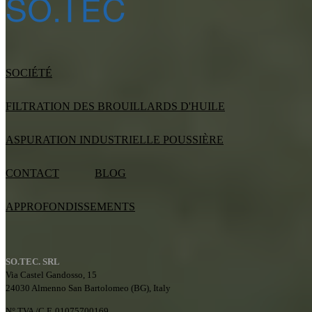
SOCIÉTÉ
FILTRATION DES BROUILLARDS D'HUILE
ASPURATION INDUSTRIELLE POUSSIÈRE
CONTACT
BLOG
APPROFONDISSEMENTS
SO.TEC. SRL
Via Castel Gandosso, 15
24030 Almenno San Bartolomeo (BG), Italy
N° TVA /C.F. 01075700169