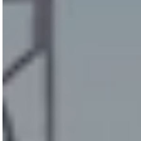
pour former des gouttes plus grosses. La coalescence est un
phénomène complètement spontané, facile à observer, par
exemple, en regardant les gouttes de pluie qui s’unissent sur les
vitres d'une fenêtre ou d'une voiture.
Comment exploiter la coalescence dans la filtration des
fumées et des brouillards huileux ?
L'idée de base est très
simple : lorsqu'un liquide s'agglomère par coalescence, les
gouttes qui en résultent augmentent de poids pour précipiter
spontanément vers le bas, se séparant ainsi du flux d'air.
S'il est possible de favoriser l'agrégation des particules d'huile en
suspension dans l'air, le résultat est donc la séparation de l'huile
elle-même de l'air filtré : c'est là la fonction des filtres à