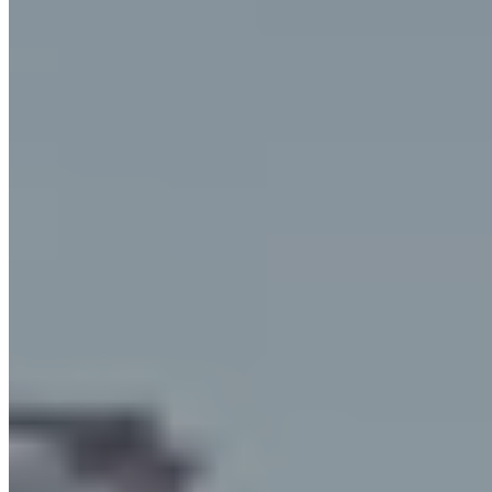
Filtration de brouillards d'huile
La filtration est l'étape la plus importante dans le processus
d'élimination des éléments nocifs, car elle est cruciale pour
réduire la concentration des brouillards huileux en dessous du
seuil considéré comme dangereux. La filtration des fumées
huileuses peut se faire de différentes manières, en utilisant
différentes technologies capables de garantir différents degrés
d'efficacité dans la séparation des particules huileuses du flux
d'air.
SO.TEC utilise une des technologies les plus efficaces
actuellement connues : la
filtration par coalescence
. Dans les
prochains paragraphes, nous analyserons le principe de cette
technologie et le fonctionnement concret des
filtres pour
brouillards d’huile
qui en découle.
Coalescence : qu’est-ce que c’est et
comment ça marche
La coalescence est un principe naturel qui se produit lorsque des
particules d'un liquide, par exemple d'eau ou d'huile, s'agrègent