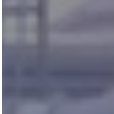
L’importance d’un traitement correcte
du brouillard d’huile
Le traitement du brouillard d'huile est un aspect important de
la
sécurité et de la santé des travailleurs dans les entreprises
qui utilisent des machines-outils
. Lorsque les machines
fonctionnent, de la vapeur et de l'huile peuvent se répandre dans
l'air, créant ainsi un brouillard qui peut être
dangereux pour les
personnes qui travaillent à proximité
.
Pour éviter ces dangers, il est important d'installer des systèmes
de filtration spéciaux pour traiter correctement le brouillard
d'huile et purifier l’air avant de le relâcher dans l'environnement.
Ces filtres sont conçus, en effet, pour éliminer les particules
nocives du brouillard d'huile, garantissant ainsi un
air pur et sûr
pour les employés
.
En outre, l'installation de filtres appropriés permet également
de
prolonger la durée de vie des machines
, en empêchant
l'accumulation de brouillard d'huile dans les circuits internes et en
évitant les dommages causés par l'humidité et la corrosion.