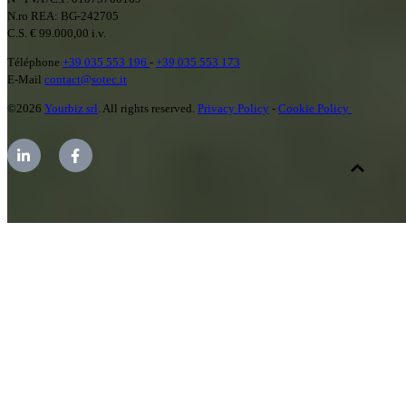
N.ro REA: BG-242705
C.S. € 99.000,00 i.v.
Téléphone
+39 035 553 196
-
+39 035 553 173
E-Mail
contact@sotec.it
©2026
Yourbiz srl
. All rights reserved.
Privacy Policy
-
Cookie Policy