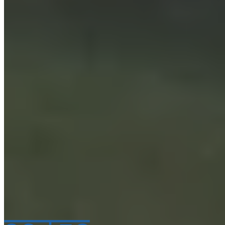
E-mail
*
Téléphone
*
Téléphone
*
Inscrivez-moi pour des offres exclusives, pour être inf
en premier des promotions et actualités (
lire la note
d'informations
)
Autorisation au traitement de mes données personnelles
sens du décret législatif UE n. 2016/679. (
lire la note
d'informations
)
*