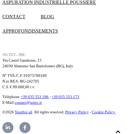
ASPURATION INDUSTRIELLE POUSSIÈRE
CONTACT
BLOG
APPROFONDISSEMENTS
SO.TEC. SRL
Via Castel Gandosso, 15
24030 Almenno San Bartolomeo (BG), Italy
N° TVA /C.F. 01075700169
N.ro REA: BG-242705
C.S. € 99.000,00 i.v.
Téléphone
+39 035 553 196
-
+39 035 553 173
E-Mail
contact@sotec.it
©2026
Yourbiz srl
. All rights reserved.
Privacy Policy
-
Cookie Policy