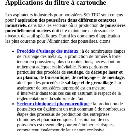
Applications du filtre à cartouche
Les aspirateurs industriels pour poussières SO.TEC sont conçus
pour l’
aspiration des poussières dans différents contextes
industriels
, dans tous les secteurs où la production de
poussières
potentiellement nocives
doit être maintenue en dessous de
niveaux de seuil spécifiques. Parmi les domaines d’application
les plus courants pour l’élimination des poussières, citons :
Procédés d’usinage des métaux
: à de nombreuses étapes
de l’usinage des métaux, la production de fumées à forte
teneur en poussières, plus ou moins fines, nécessitant un
traitement adéquat est inévitable. Nous parlons en
particulier des procédés de
soudage
, de
découpe laser et
au plasma
, de
bureautique
, de
nettoyage
et de
meulage
,
ainsi que des procédés de
sablage et de grenaillage
. Un
aspirateur de poussières approprié est en mesure
d’intervenir dans tous ces cas en assurant le respect de la
réglementation et la salubrité de l’air.
Secteur chimique et pharmaceutique
: la production de
poussières est également un trait commun à de nombreuses
étapes des processus de production des entreprises
chimiques et pharmaceutiques. L’aspiration de ces
poussières est essentielle pour en éliminer les risques,
compte tenu également de leur nature explosive.