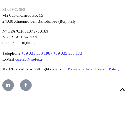
SO.TEC. SRL
Via Castel Gandosso, 15
24030 Almenno San Bartolomeo (BG), Italy
N° TVA /C.F. 01075700169
N.ro REA: BG-242705
C.S. € 99.000,00 i.v.
Téléphone
+39 035 553 196
-
+39 035 553 173
E-Mail
contact@sotec.it
©2026
Yourbiz srl
. All rights reserved.
Privacy Policy
-
Cookie Policy