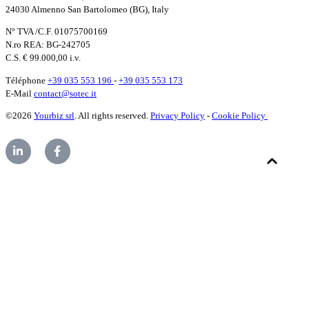
24030 Almenno San Bartolomeo (BG), Italy
N° TVA /C.F. 01075700169
N.ro REA: BG-242705
C.S. € 99.000,00 i.v.
Téléphone
+39 035 553 196
-
+39 035 553 173
E-Mail
contact@sotec.it
©2026
Yourbiz srl
. All rights reserved.
Privacy Policy
-
Cookie Policy