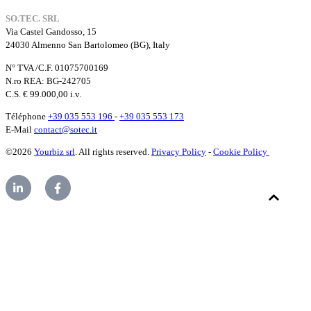
SO.TEC. SRL
Via Castel Gandosso, 15
24030 Almenno San Bartolomeo (BG), Italy
N° TVA /C.F. 01075700169
N.ro REA: BG-242705
C.S. € 99.000,00 i.v.
Téléphone
+39 035 553 196
-
+39 035 553 173
E-Mail
contact@sotec.it
©2026
Yourbiz srl
. All rights reserved.
Privacy Policy
-
Cookie Policy