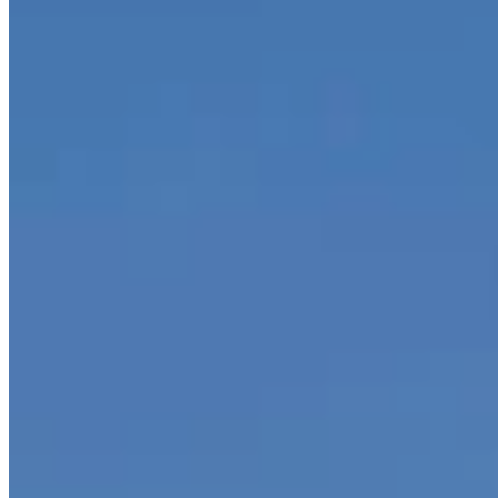
Autorisation au traitement de mes données personnelles
sens du décret législatif UE n. 2016/679. (
lire la note
d'informations
)
*
SO.TEC. SRL
Via Castel Gandosso, 15
24030 Almenno San Bartolomeo,
Bergamo - Italia
+39 035 553 196
-
+39 035 553 173
contact@sotec.it