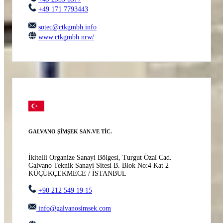
+49 171 7793443
sotec@ctkgmbh.info
www.ctkgmbh.nrw/
GALVANO ŞİMŞEK SAN.VE TİC.
İkitelli Organize Sanayi Bölgesi, Turgut Özal Cad.
Galvano Teknik Sanayi Sitesi B. Blok No:4 Kat 2
KÜÇÜKÇEKMECE / İSTANBUL
+90 212 549 19 15
info@galvanosimsek.com