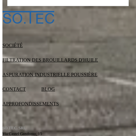
SOCIÉTÉ
FILTRATION DES BROUILLARDS D'HUILE
ASPURATION INDUSTRIELLE POUSSIÈRE
CONTACT
BLOG
APPROFONDISSEMENTS
SO.TEC. SRL
Via Castel Gandosso, 15