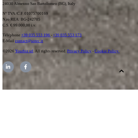
24030 Almenno San Bartolomeo (BG), Italy
N° TVA /C.F. 01075700169
N.ro REA: BG-242705
C.S. € 99.000,00 i.v.
Téléphone
+39 035 553 196
-
+39 035 553 173
E-Mail
contact@sotec.it
©2026
Yourbiz srl
. All rights reserved.
Privacy Policy
-
Cookie Policy