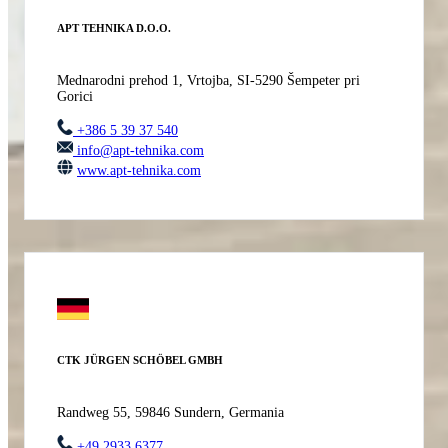
APT TEHNIKA D.O.O.
Mednarodni prehod 1, Vrtojba, SI-5290 Šempeter pri
Gorici
+386 5 39 37 540
info@apt-tehnika.com
www.apt-tehnika.com
CTK JÜRGEN SCHÖBEL GMBH
Randweg 55, 59846 Sundern, Germania
+49 2933 6377