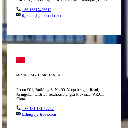
Rm 1558, L’Avenue, 99 Xianxia Road, Shanghai, China
+86 13817426612
tlj3632tlj@hotmail.com
SUZHOU ZJY TRADE CO., LTD.
Room 901, Building 3, No.99, Yangchenghu Road,
Xiangchen District, Suzhou, Jiangsu Province, P.R.C.,
China
+86 181 1810 7737
l.zhu@zjy-trade.com