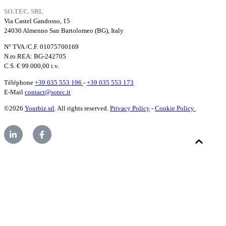
SO.TEC. SRL
Via Castel Gandosso, 15
24030 Almenno San Bartolomeo (BG), Italy
N° TVA /C.F. 01075700169
N.ro REA: BG-242705
C.S. € 99.000,00 i.v.
Téléphone
+39 035 553 196
-
+39 035 553 173
E-Mail
contact@sotec.it
©2026
Yourbiz srl
. All rights reserved.
Privacy Policy
-
Cookie Policy