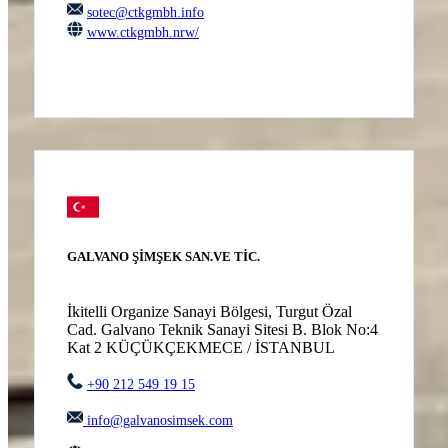
sotec@ctkgmbh.info
www.ctkgmbh.nrw/
GALVANO ŞİMŞEK SAN.VE TİC.
İkitelli Organize Sanayi Bölgesi, Turgut Özal
Cad. Galvano Teknik Sanayi Sitesi B. Blok No:4
Kat 2 KÜÇÜKÇEKMECE / İSTANBUL
+90 212 549 19 15
info@galvanosimsek.com