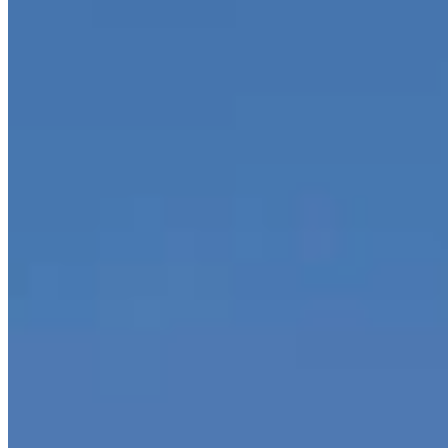
SO.TEC trabaja para industrias muy diversas como la
química, farmacéutica, alimentaria, textil, mecánica, de la
fundición, del mármol, de la madera, del plástico y de la
goma, del curtido de pieles, etc.
SO.TEC tiene su sede cerca de Bérgamo.
Descubra nuestro
departamento de diseño