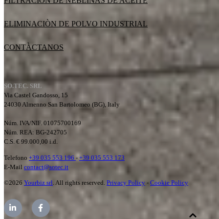
FILTRACIÒN DE NEBLINAS DE ACEITE
ELIMINACIÒN DE POLVO INDUSTRIAL
CONTÀCTANOS
SO.TEC. SRL
Via Castel Gandosso, 15
24030 Almenno San Bartolomeo (BG), Italy
Núm. IVA/NIF. 01075700169
Núm. REA:
BG-242705
C.S. € 99.000,00 i.d.
Telefono
+39 035 553 196
-
+39 035 553 173
E-Mail
contact@sotec.it
©2026
Yourbiz srl
. All rights reserved.
Privacy Policy
-
Cookie Policy