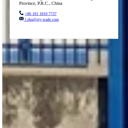
Province, P.R.C., China
+86 181 1810 7737
l.zhu@zjy-trade.com
Contáctenos para más información
Persona de contacto
*
Empresa
*
Correo
*
Teléfono
*
Notas
*