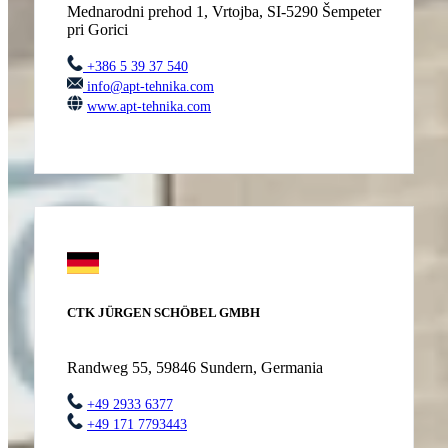
Mednarodni prehod 1, Vrtojba, SI-5290 Šempeter
pri Gorici
+386 5 39 37 540
info@apt-tehnika.com
www.apt-tehnika.com
CTK JÜRGEN SCHÖBEL GMBH
Randweg 55, 59846 Sundern, Germania
+49 2933 6377
+49 171 7793443