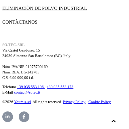
ELIMINACIÒN DE POLVO INDUSTRIAL
CONTÀCTANOS
SO.TEC. SRL
Via Castel Gandosso, 15
24030 Almenno San Bartolomeo (BG), Italy
Núm. IVA/NIF. 01075700169
Núm. REA:
BG-242705
C.S. € 99.000,00 i.d.
Telefono
+39 035 553 196
-
+39 035 553 173
E-Mail
contact@sotec.it
©2026
Yourbiz srl
. All rights reserved.
Privacy Policy
-
Cookie Policy