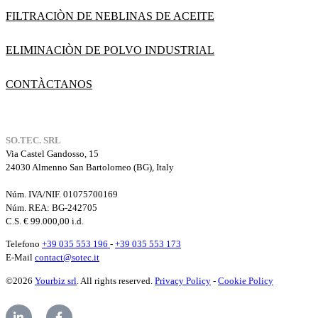
FILTRACIÒN DE NEBLINAS DE ACEITE
ELIMINACIÒN DE POLVO INDUSTRIAL
CONTÀCTANOS
SO.TEC. SRL
Via Castel Gandosso, 15
24030 Almenno San Bartolomeo (BG), Italy
Núm. IVA/NIF. 01075700169
Núm. REA:
BG-242705
C.S. € 99.000,00 i.d.
Telefono
+39 035 553 196
-
+39 035 553 173
E-Mail
contact@sotec.it
©2026
Yourbiz srl
. All rights reserved.
Privacy Policy
-
Cookie Policy