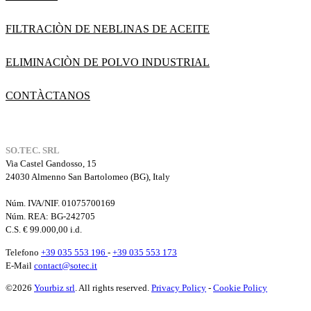
FILTRACIÒN DE NEBLINAS DE ACEITE
ELIMINACIÒN DE POLVO INDUSTRIAL
CONTÀCTANOS
SO.TEC. SRL
Via Castel Gandosso, 15
24030 Almenno San Bartolomeo (BG), Italy
Núm. IVA/NIF. 01075700169
Núm. REA:
BG-242705
C.S. € 99.000,00 i.d.
Telefono
+39 035 553 196
-
+39 035 553 173
E-Mail
contact@sotec.it
©2026
Yourbiz srl
. All rights reserved.
Privacy Policy
-
Cookie Policy