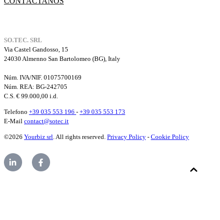
CONTÀCTANOS
SO.TEC. SRL
Via Castel Gandosso, 15
24030 Almenno San Bartolomeo (BG), Italy
Núm. IVA/NIF. 01075700169
Núm. REA:
BG-242705
C.S. € 99.000,00 i.d.
Telefono
+39 035 553 196
-
+39 035 553 173
E-Mail
contact@sotec.it
©2026
Yourbiz srl
. All rights reserved.
Privacy Policy
-
Cookie Policy