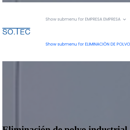
Show submenu for EMPRESA
EMPRESA
Show submenu for ELIMINACIÒN DE POLVO
Eliminación de polvo industrial