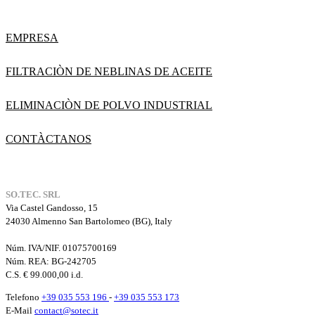
EMPRESA
FILTRACIÒN DE NEBLINAS DE ACEITE
ELIMINACIÒN DE POLVO INDUSTRIAL
CONTÀCTANOS
SO.TEC. SRL
Via Castel Gandosso, 15
24030 Almenno San Bartolomeo (BG), Italy
Núm. IVA/NIF. 01075700169
Núm. REA:
BG-242705
C.S. € 99.000,00 i.d.
Telefono
+39 035 553 196
-
+39 035 553 173
E-Mail
contact@sotec.it