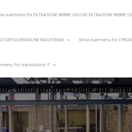
ow submenu for FILTRAZIONE NEBBIE OLEOSE
FILTRAZIONE NEBBIE O
LE
DEPOLVERAZIONE INDUSTRIALE
Show submenu for I PRO
menu for translations
IT
ale: dalla progettazione alla forn