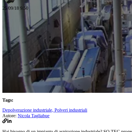
25/09/18 9.50
Tags:
Depolverazione industriale,
Polveri industriali
Autore:
Nicola Tagliabue
Hai bisogno di un impianto di aspirazione industriale? SO.TEC progetta e