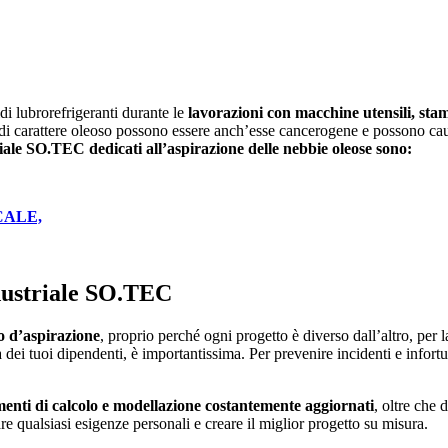
di lubrorefrigeranti durante le
lavorazioni con macchine utensili, sta
i carattere oleoso possono essere anch’esse cancerogene e possono causa
riale SO.TEC dedicati all’aspirazione delle nebbie oleose sono:
CALE,
ndustriale SO.TEC
o d’aspirazione
, proprio perché ogni progetto è diverso dall’altro, per 
la dei tuoi dipendenti, è importantissima. Per prevenire incidenti e info
enti di calcolo e modellazione costantemente aggiornati
, oltre che
e qualsiasi esigenze personali e creare il miglior progetto su misura.