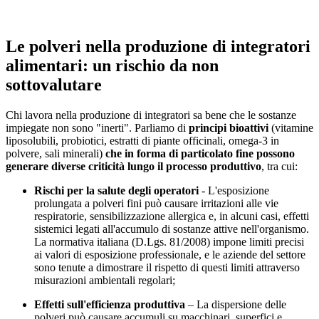
Le polveri nella produzione di integratori
alimentari: un rischio da non
sottovalutare
Chi lavora nella produzione di integratori sa bene che le sostanze
impiegate non sono "inerti". Parliamo di
principi bioattivi
(vitamine
liposolubili, probiotici, estratti di piante officinali, omega-3 in
polvere, sali minerali)
che in forma di particolato fine possono
generare diverse criticità lungo il processo produttivo
, tra cui:
Rischi per la salute degli operatori
- L'esposizione
prolungata a polveri fini può causare irritazioni alle vie
respiratorie, sensibilizzazione allergica e, in alcuni casi, effetti
sistemici legati all'accumulo di sostanze attive nell'organismo.
La normativa italiana (D.Lgs. 81/2008) impone limiti precisi
ai valori di esposizione professionale, e le aziende del settore
sono tenute a dimostrare il rispetto di questi limiti attraverso
misurazioni ambientali regolari;
Effetti sull'efficienza produttiva
– La dispersione delle
polveri può causare accumuli su macchinari, superfici e