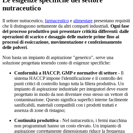
Le esigenze specifiche del settore
nutraceutico
Il settore nutraceutico,
farmaceutico
e
alimentare
presentano requisiti
che li distinguono nettamente da altri comparti industriali.
Ogni fase
del processo produttivo può presentare criticità differenti: dalle
operazioni di scarico e dosaggio delle materie prime fino ai
processi di essiccazione, movimentazione e confezionamento
delle polveri
.
Non basta un impianto di aspirazione "generico", serve una
soluzione progettata tenendo conto di esigenze specifiche:
Conformità a HACCP, GMP e normative di settore
- Il
sistema HACCP impone l'identificazione e il controllo dei
punti critici di controllo lungo tutta la filiera produttiva. Un
impianto di aspirazione industriale per integratori deve essere
progettato in modo da non diventare esso stesso un vettore di
contaminazione. Questo significa superfici interne facilmente
sanificabili, materiali compatibili con i prodotti trattati e
assenza di zone di ristagno;
Continuità produttiva
- Nel nutraceutico, i fermi macchina
non programmati hanno un costo elevato. Un impianto di
aspirazione correttamente dimensionato riduce la frequenza