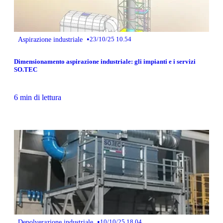
•
Aspirazione industriale
23/10/25 10.54
Dimensionamento aspirazione industriale: gli impianti e i servizi
SO.TEC
6 min di lettura
•
Depolverazione industriale
10/10/25 18.04