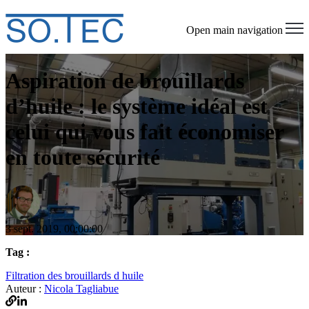
Open main navigation
Aspiration de brouillards
d’huile : le système idéal est
celui qui vous fait économiser
en toute sécurité
3 sept. 2019, 00:00:00
Tag :
Filtration des brouillards d huile
Auteur :
Nicola Tagliabue