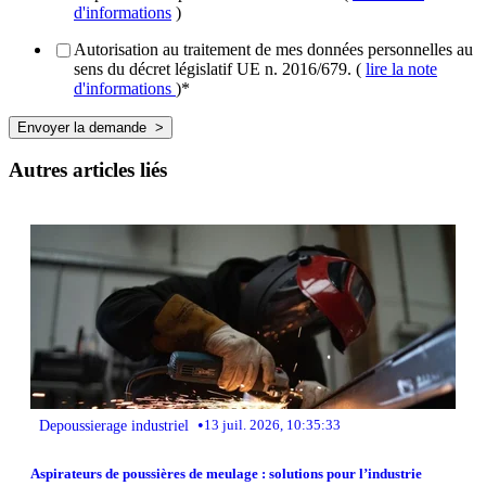
d'informations
)
Autorisation au traitement de mes données personnelles au
sens du décret législatif UE n. 2016/679. (
lire la note
d'informations
)
*
Autres articles liés
•
Depoussierage industriel
13 juil. 2026, 10:35:33
Aspirateurs de poussières de meulage : solutions pour l’industrie