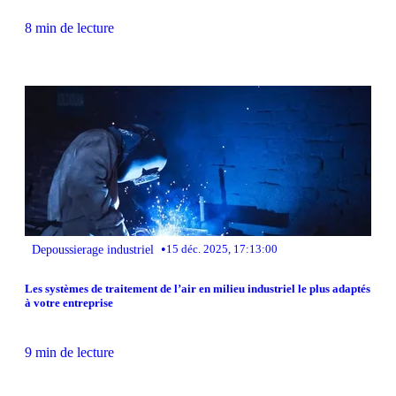
8 min de lecture
•
Depoussierage industriel
15 déc. 2025, 17:13:00
Les systèmes de traitement de l’air en milieu industriel le plus adaptés
à votre entreprise
9 min de lecture