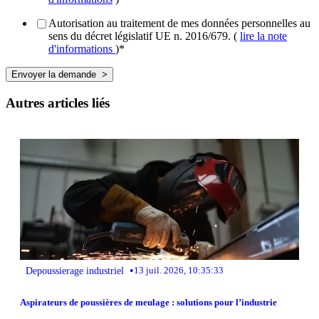
Autorisation au traitement de mes données personnelles au
sens du décret législatif UE n. 2016/679. (
lire la note
d'informations
)
*
Autres articles liés
•
Depoussierage industriel
13 juil. 2026, 10:35:33
Aspirateurs de poussières de meulage : solutions pour l’industrie