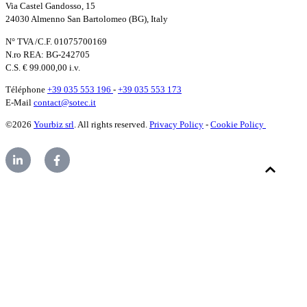
Via Castel Gandosso, 15
24030 Almenno San Bartolomeo (BG), Italy
N° TVA /C.F. 01075700169
N.ro REA: BG-242705
C.S. € 99.000,00 i.v.
Téléphone
+39 035 553 196
-
+39 035 553 173
E-Mail
contact@sotec.it
©2026
Yourbiz srl
. All rights reserved.
Privacy Policy
-
Cookie Policy