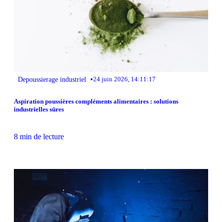
•
Depoussierage industriel
24 juin 2026, 14:11:17
Aspiration poussières compléments alimentaires : solutions
industrielles sûres
8 min de lecture