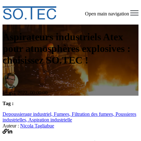
Open main navigation
Aspirateurs industriels Atex
pour atmosphères explosives :
choisissez SO.TEC !
15 avr. 2022, 00:00:00
Tag :
Depoussierage industriel,
Fumees,
Filtration des fumees,
Poussieres
industrielles,
Aspiration industrielle
Auteur :
Nicola Tagliabue