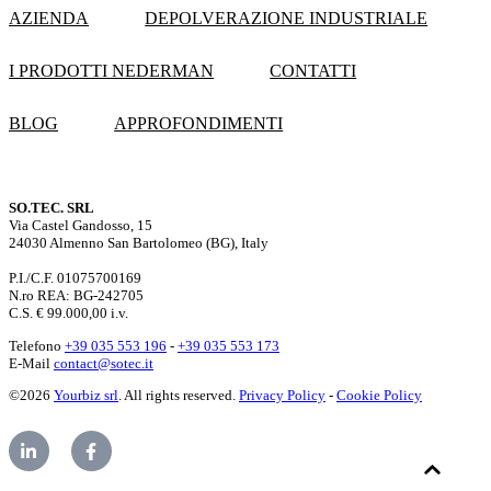
AZIENDA
DEPOLVERAZIONE INDUSTRIALE
I PRODOTTI NEDERMAN
CONTATTI
BLOG
APPROFONDIMENTI
SO.TEC. SRL
Via Castel Gandosso, 15
24030 Almenno San Bartolomeo (BG), Italy
P.I./C.F. 01075700169
N.ro REA: BG-242705
C.S. € 99.000,00 i.v.
Telefono
+39 035 553 196
-
+39 035 553 173
E-Mail
contact@sotec.it
©2026
Yourbiz srl
. All rights reserved.
Privacy Policy
-
Cookie Policy