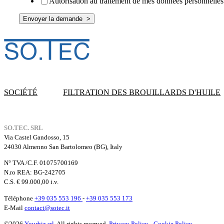
Autorisation au traitement de mes données personnelles 
SOCIÉTÉ
FILTRATION DES BROUILLARDS D'HUILE
SO.TEC. SRL
Via Castel Gandosso, 15
24030 Almenno San Bartolomeo (BG), Italy
N° TVA /C.F. 01075700169
N.ro REA: BG-242705
C.S. € 99.000,00 i.v.
Téléphone
+39 035 553 196
-
+39 035 553 173
E-Mail
contact@sotec.it
©2026
Yourbiz srl
. All rights reserved.
Privacy Policy
-
Cookie Policy