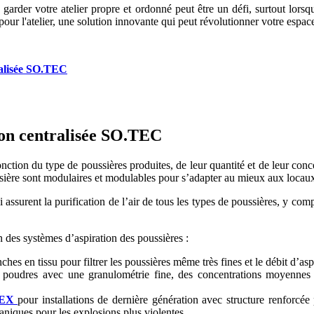
, garder votre atelier propre et ordonné peut être un défi, surtout lorsq
e pour l'atelier, une solution innovante qui peut révolutionner votre espac
tralisée SO.TEC
tion centralisée SO.TEC
tion du type de poussières produites, de leur quantité et de leur conce
sière sont modulaires et modulables pour s’adapter au mieux aux locaux d
 assurent la purification de l’air de tous les types de poussières, y com
on des systèmes d’aspiration des poussières :
es en tissu pour filtrer les poussières même très fines et le débit d’as
 poudres avec une granulométrie fine, des concentrations moyennes 
P EX
pour installations de dernière génération avec structure renforcée
aniques pour les explosions plus violentes