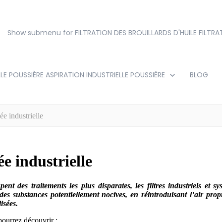
Show submenu for FILTRATION DES BROUILLARDS D'HUILE
FILTRA
LE POUSSIÈRE
ASPIRATION INDUSTRIELLE POUSSIÈRE
BLOG
ée industrielle
ée industrielle
pent des traitements les plus disparates, les filtres industriels et sy
n des substances potentiellement nocives, en réintroduisant l’air pr
isées.
ourrez découvrir :