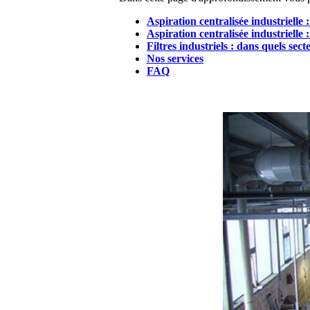
Aspiration centralisée industrielle
Aspiration centralisée industrielle 
Filtres industriels : dans quels sect
Nos services
FAQ