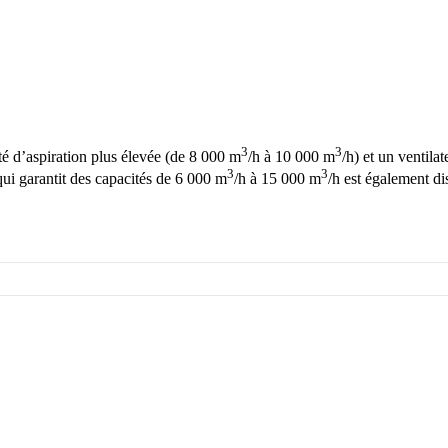
3
3
té d’aspiration plus élevée (de 8 000 m
/h à 10 000 m
/h) et un ventila
3
3
ui garantit des capacités de 6 000 m
/h à 15 000 m
/h est également d