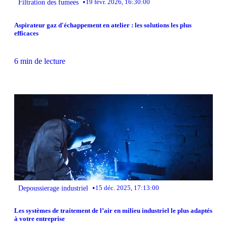
•
Filtration des fumees
19 févr. 2026, 16:30:00
Aspirateur gaz d'échappement en atelier : les solutions les plus
efficaces
6 min de lecture
•
Depoussierage industriel
15 déc. 2025, 17:13:00
Les systèmes de traitement de l’air en milieu industriel le plus adaptés
à votre entreprise