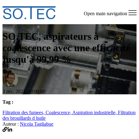
Open main navigation
SO.TEC, aspirateurs à
coalescence avec une efficacité
jusqu'à 99,99 %
3 déc. 2021, 00:00:00
Tag :
Filtration des fumees,
Coalescence,
Aspiration industrielle,
Filtration
des brouillards d huile
Auteur :
Nicola Tagliabue