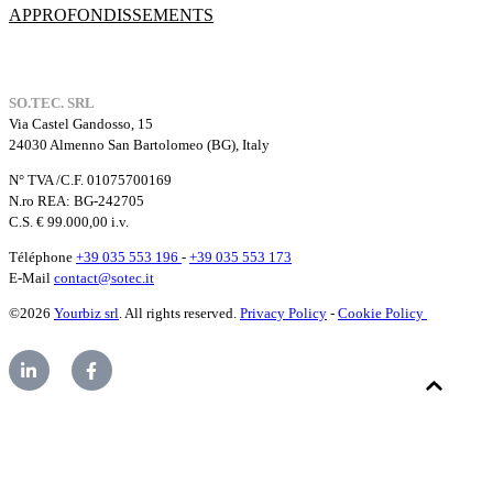
APPROFONDISSEMENTS
SO.TEC. SRL
Via Castel Gandosso, 15
24030 Almenno San Bartolomeo (BG), Italy
N° TVA /C.F. 01075700169
N.ro REA: BG-242705
C.S. € 99.000,00 i.v.
Téléphone
+39 035 553 196
-
+39 035 553 173
E-Mail
contact@sotec.it
©2026
Yourbiz srl
. All rights reserved.
Privacy Policy
-
Cookie Policy