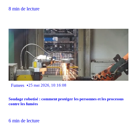
8 min de lecture
•
Fumees
25 mai 2026, 10:16:08
Soudage robotisé : comment protéger les personnes et les processus
contre les fumées
6 min de lecture