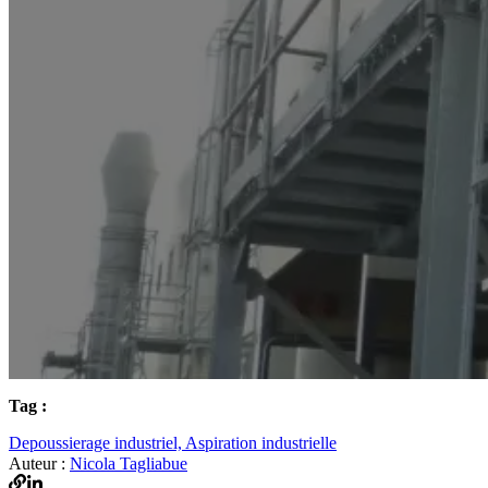
Tag :
Depoussierage industriel,
Aspiration industrielle
Auteur :
Nicola Tagliabue