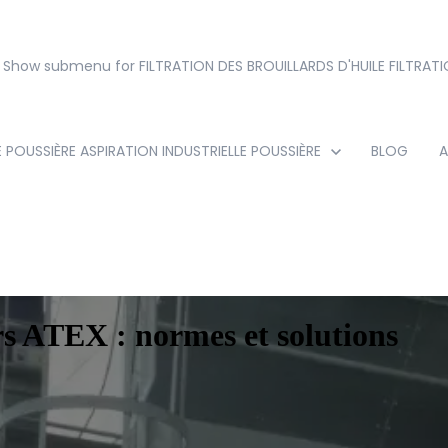
Show submenu for FILTRATION DES BROUILLARDS D'HUILE
FILTRATI
E POUSSIÈRE
ASPIRATION INDUSTRIELLE POUSSIÈRE
BLOG
A
s ATEX : normes et solutions