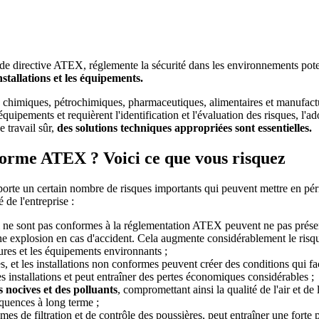
irective ATEX, réglemente la sécurité dans les environnements potentie
nstallations et les équipements.
ies chimiques, pétrochimiques, pharmaceutiques, alimentaires et manufac
s équipements et requièrent l'identification et l'évaluation des risques, l'
 travail sûr,
des solutions techniques appropriées sont essentielles.
 norme ATEX ? Voici ce que vous risquez
rte un certain nombre de risques importants qui peuvent mettre en péril 
 de l'entreprise :
 ne sont pas conformes à la réglementation ATEX peuvent ne pas présent
ne explosion en cas d'accident. Cela augmente considérablement le risq
ures et les équipements environnants ;
 et les installations non conformes peuvent créer des conditions qui fac
des installations et peut entraîner des pertes économiques considérables ;
 nocives et des polluants
, compromettant ainsi la qualité de l'air et d
équences à long terme ;
tèmes de filtration et de contrôle des poussières, peut entraîner une for