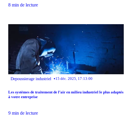
8 min de lecture
•
Depoussierage industriel
15 déc. 2025, 17:13:00
Les systèmes de traitement de l’air en milieu industriel le plus adaptés
à votre entreprise
9 min de lecture