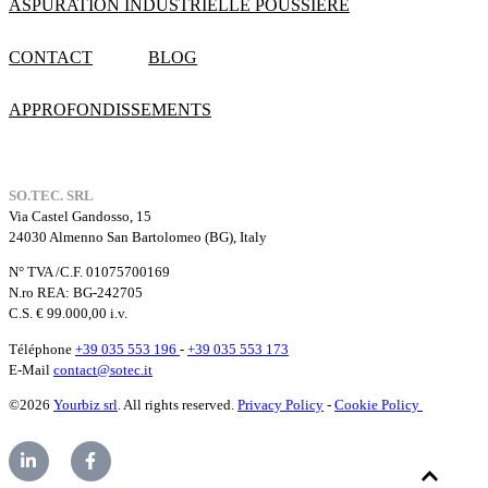
ASPURATION INDUSTRIELLE POUSSIÈRE
CONTACT
BLOG
APPROFONDISSEMENTS
SO.TEC. SRL
Via Castel Gandosso, 15
24030 Almenno San Bartolomeo (BG), Italy
N° TVA /C.F. 01075700169
N.ro REA: BG-242705
C.S. € 99.000,00 i.v.
Téléphone
+39 035 553 196
-
+39 035 553 173
E-Mail
contact@sotec.it
©2026
Yourbiz srl
. All rights reserved.
Privacy Policy
-
Cookie Policy