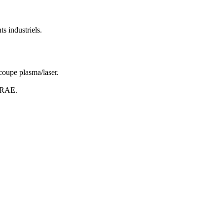
s industriels.
coupe plasma/laser.
SHRAE.