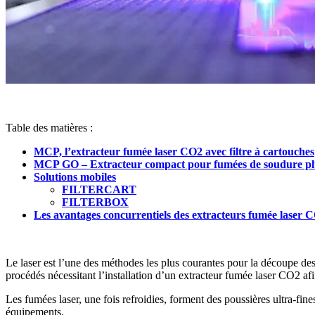
Table des matières :
MCP, l’extracteur fumée laser CO2 avec filtre à cartouches
MCP GO – Extracteur compact pour fumées de soudure pl
Solutions mobiles
FILTERCART
FILTERBOX
Les avantages concurrentiels des extracteurs fumée lase
Le laser est l’une des méthodes les plus courantes pour la découpe des 
procédés nécessitant l’installation d’un extracteur fumée laser CO2 af
Les fumées laser, une fois refroidies, forment des poussières ultra-fin
équipements.