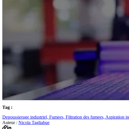
Tag :
Depoussierage industriel,
Fumees,
Filtration des fumees,
Aspiration in
Auteur :
Nicola Tagliabue