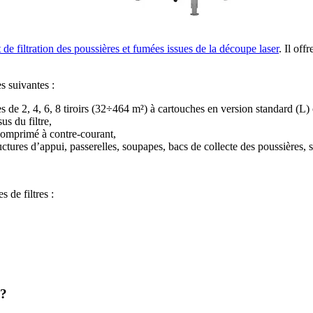
t de filtration des poussières et fumées issues de la découpe laser
. Il off
s suivantes :
s de 2, 4, 6, 8 tiroirs (32÷464 m²) à cartouches en version standard (L
s du filtre,
 comprimé à contre-courant,
uctures d’appui, passerelles, soupapes, bacs de collecte des poussières, 
 de filtres :
 ?