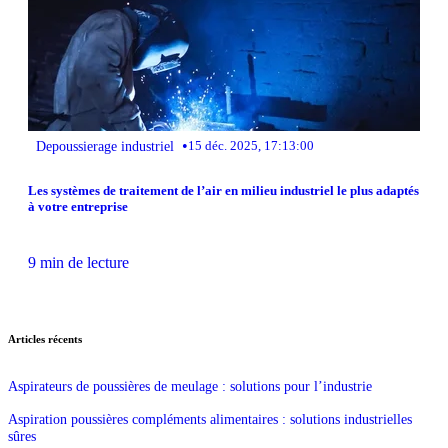
•
Depoussierage industriel
15 déc. 2025, 17:13:00
Les systèmes de traitement de l’air en milieu industriel le plus adaptés
à votre entreprise
9 min de lecture
Articles récents
Aspirateurs de poussières de meulage : solutions pour l’industrie
Aspiration poussières compléments alimentaires : solutions industrielles
sûres