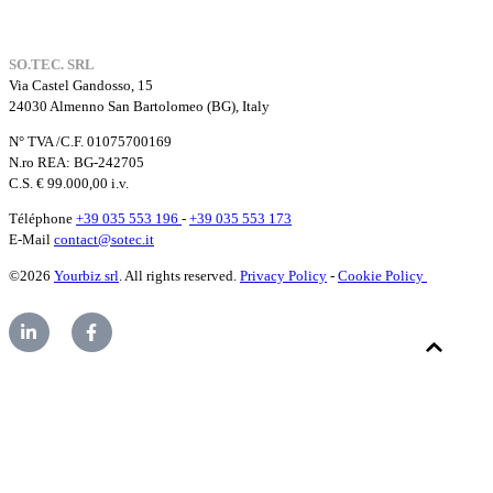
SO.TEC. SRL
Via Castel Gandosso, 15
24030 Almenno San Bartolomeo (BG), Italy
N° TVA /C.F. 01075700169
N.ro REA: BG-242705
C.S. € 99.000,00 i.v.
Téléphone
+39 035 553 196
-
+39 035 553 173
E-Mail
contact@sotec.it
©2026
Yourbiz srl
. All rights reserved.
Privacy Policy
-
Cookie Policy