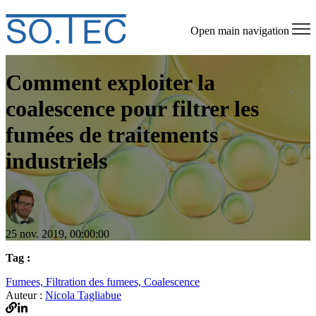
Open main navigation
Comment exploiter la
coalescence pour filtrer les
fumées de traitements
industriels
25 nov. 2019, 00:00:00
Tag :
Fumees,
Filtration des fumees,
Coalescence
Auteur :
Nicola Tagliabue