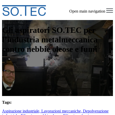
Open main navigation
Gli aspiratori SO.TEC per
l’industria metalmeccanica
contro nebbie oleose e fumi
16/11/21 15.56
Tags:
Aspirazione industriale,
Lavorazioni meccaniche,
Depolverazione