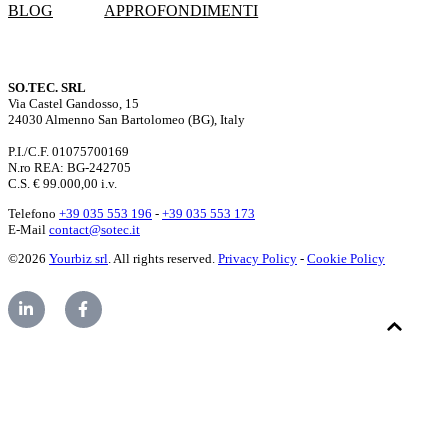
BLOG
APPROFONDIMENTI
SO.TEC. SRL
Via Castel Gandosso, 15
24030 Almenno San Bartolomeo (BG), Italy
P.I./C.F. 01075700169
N.ro REA: BG-242705
C.S. € 99.000,00 i.v.
Telefono
+39 035 553 196
-
+39 035 553 173
E-Mail
contact@sotec.it
©2026
Yourbiz srl
. All rights reserved.
Privacy Policy
-
Cookie Policy