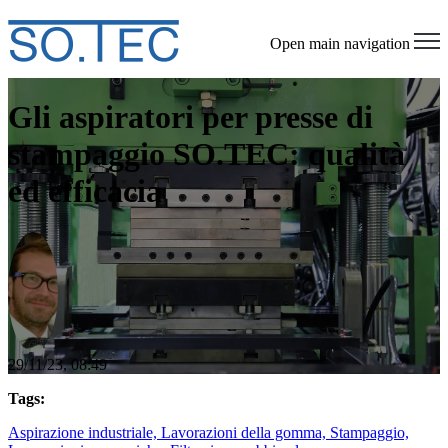
Open main navigation
Gli aspiratori per presse di
stampaggio SO.TEC: qualità
ed efficacia
29/11/23, 08:49
Tags:
Aspirazione industriale,
Lavorazioni della gomma,
Stampaggio,