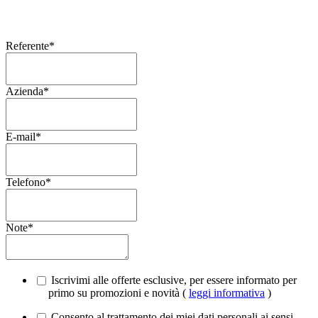
Referente
*
Azienda
*
E-mail
*
Telefono
*
Note
*
Iscrivimi alle offerte esclusive, per essere informato per
primo su promozioni e novità (
leggi informativa
)
Consento al trattamento dei miei dati personali ai sensi