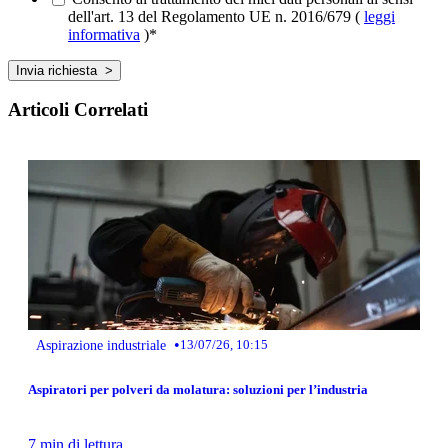
dell'art. 13 del Regolamento UE n. 2016/679 (
leggi
informativa
)
*
Articoli Correlati
•
Aspirazione industriale
13/07/26, 10:15
Aspiratori per polveri da molatura: soluzioni per l’industria
7 min di lettura