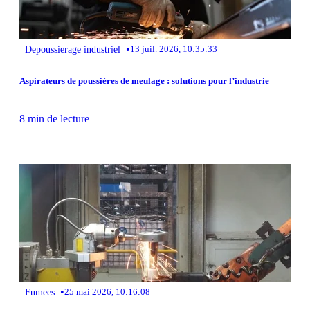
•
Depoussierage industriel
13 juil. 2026, 10:35:33
Aspirateurs de poussières de meulage : solutions pour l’industrie
8 min de lecture
•
Fumees
25 mai 2026, 10:16:08