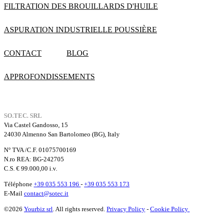
FILTRATION DES BROUILLARDS D'HUILE
ASPURATION INDUSTRIELLE POUSSIÈRE
CONTACT
BLOG
APPROFONDISSEMENTS
SO.TEC. SRL
Via Castel Gandosso, 15
24030 Almenno San Bartolomeo (BG), Italy
N° TVA /C.F. 01075700169
N.ro REA: BG-242705
C.S. € 99.000,00 i.v.
Téléphone
+39 035 553 196
-
+39 035 553 173
E-Mail
contact@sotec.it
©2026
Yourbiz srl
. All rights reserved.
Privacy Policy
-
Cookie Policy