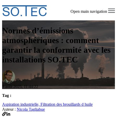
Open main navigation
Normes d’émissions
atmosphériques : comment
garantir la conformité avec les
installations SO.TEC
8 août 2025, 11:44:22
Tag :
Aspiration industrielle,
Filtration des brouillards d huile
Auteur :
Nicola Tagliabue