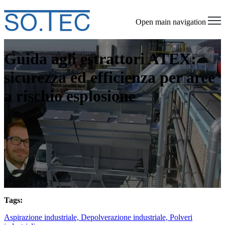
Open main navigation
Guida agli estrattori ATEX:
sicurezza ed efficienza per aree
a rischio esplosione
27/03/24 12.53
Tags:
Aspirazione industriale,
Depolverazione industriale,
Polveri