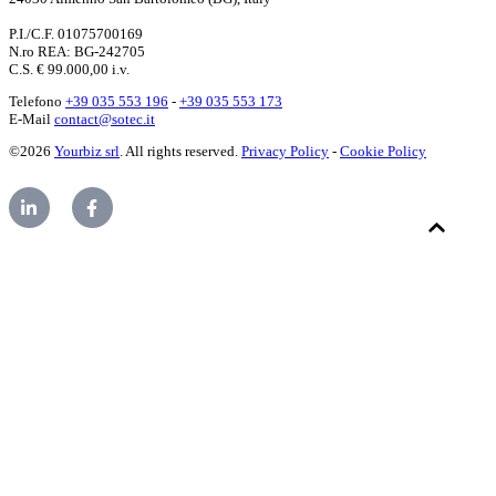
P.I./C.F. 01075700169
N.ro REA: BG-242705
C.S. € 99.000,00 i.v.
Telefono
+39 035 553 196
-
+39 035 553 173
E-Mail
contact@sotec.it
©2026
Yourbiz srl
. All rights reserved.
Privacy Policy
-
Cookie Policy