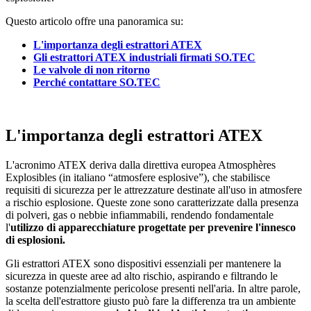
Questo articolo offre una panoramica su:
L'importanza degli estrattori ATEX
Gli estrattori ATEX industriali firmati SO.TEC
Le valvole di non ritorno
Perché contattare SO.TEC
L'importanza degli estrattori ATEX
L'acronimo ATEX deriva dalla direttiva europea Atmosphères
Explosibles (in italiano “atmosfere esplosive”), che stabilisce
requisiti di sicurezza per le attrezzature destinate all'uso in atmosfere
a rischio esplosione. Queste zone sono caratterizzate dalla presenza
di polveri, gas o nebbie infiammabili, rendendo fondamentale
l'
utilizzo di apparecchiature progettate per prevenire l'innesco
di esplosioni.
Gli estrattori ATEX sono dispositivi essenziali per mantenere la
sicurezza in queste aree ad alto rischio, aspirando e filtrando le
sostanze potenzialmente pericolose presenti nell'aria. In altre parole,
la scelta dell'estrattore giusto può fare la differenza tra un ambiente