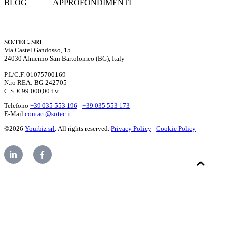
BLOG
APPROFONDIMENTI
SO.TEC. SRL
Via Castel Gandosso, 15
24030 Almenno San Bartolomeo (BG), Italy
P.I./C.F. 01075700169
N.ro REA: BG-242705
C.S. € 99.000,00 i.v.
Telefono
+39 035 553 196
-
+39 035 553 173
E-Mail
contact@sotec.it
©2026
Yourbiz srl
. All rights reserved.
Privacy Policy
-
Cookie Policy