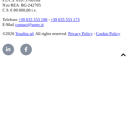
P.I./C.F. 01075700169
N.ro REA: BG-242705
C.S. € 99.000,00 i.v.
Telefono
+39 035 553 196
-
+39 035 553 173
E-Mail
contact@sotec.it
©2026
Yourbiz srl
. All rights reserved.
Privacy Policy
-
Cookie Policy