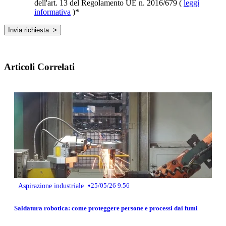
dell'art. 13 del Regolamento UE n. 2016/679 (
leggi
informativa
)
*
Articoli Correlati
•
Aspirazione industriale
25/05/26 9.56
Saldatura robotica: come proteggere persone e processi dai fumi