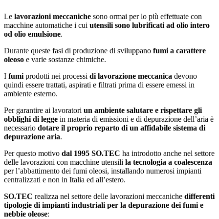
Le
lavorazioni meccaniche
sono ormai per lo più effettuate con
macchine automatiche i cui
utensili sono lubrificati ad olio intero
od olio emulsione
.
Durante queste fasi di produzione di sviluppano
fumi a carattere
oleoso
e varie sostanze chimiche.
I
fumi
prodotti nei processi
di lavorazione meccanica
devono
quindi essere trattati, aspirati e filtrati prima di essere emessi in
ambiente esterno.
Per garantire ai lavoratori
un ambiente salutare e rispettare gli
obblighi di legge
in materia di emissioni e di depurazione dell’aria è
necessario
dotare il proprio reparto di un affidabile sistema di
depurazione aria
.
Per questo motivo
dal 1995 SO.TEC
ha introdotto anche nel settore
delle lavorazioni con macchine utensili
la tecnologia a coalescenza
per l’abbattimento dei fumi oleosi, installando numerosi impianti
centralizzati e non in Italia ed all’estero.
SO.TEC
realizza nel settore delle lavorazioni meccaniche
differenti
tipologie di impianti industriali per la depurazione dei fumi e
nebbie oleose
: