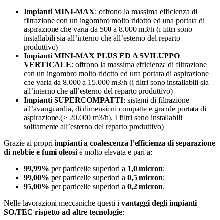
Impianti MINI-MAX
: offrono la massima efficienza di
filtrazione con un ingombro molto ridotto ed una portata di
aspirazione che varia da 500 a 8.000 m3/h (i filtri sono
installabili sia all’interno che all’esterno del reparto
produttivo)
Impianti MINI-MAX PLUS ED A SVILUPPO
VERTICALE
: offrono la massima efficienza di filtrazione
con un ingombro molto ridotto ed una portata di aspirazione
che varia da 8.000 a 15.000 m3/h (i filtri sono installabili sia
all’interno che all’esterno del reparto produttivo)
Impianti SUPERCOMPATTI
: sistemi di filtrazione
all’avanguardia, di dimensioni compatte e grande portata di
aspirazione.(≥ 20.000 m3/h). I filtri sono installabili
solitamente all’esterno del reparto produttivo)
Grazie ai propri
impianti a coalescenza l’efficienza di separazione
di nebbie e fumi oleosi
è molto elevata e pari a:
99,99%
per particelle superiori a
1,0 micron
;
99,00%
per particelle superiori a
0,5 micron
;
95,00%
per particelle superiori a
0,2 micron
.
Nelle lavorazioni meccaniche questi i
vantaggi degli impianti
SO.TEC rispetto ad altre tecnologie
: