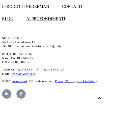
I PRODOTTI NEDERMAN
CONTATTI
BLOG
APPROFONDIMENTI
SO.TEC. SRL
Via Castel Gandosso, 15
24030 Almenno San Bartolomeo (BG), Italy
P.I./C.F. 01075700169
N.ro REA: BG-242705
C.S. € 99.000,00 i.v.
Telefono
+39 035 553 196
-
+39 035 553 173
E-Mail
contact@sotec.it
©2026
Yourbiz srl
. All rights reserved.
Privacy Policy
-
Cookie Policy