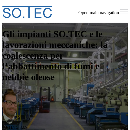
Open main navigation
Gli impianti SO.TEC e le
lavorazioni meccaniche: la
coalescenza per
l’abbattimento di fumi e
nebbie oleose
30/11/15 8.09