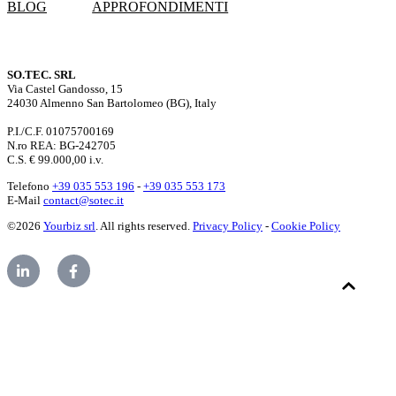
BLOG
APPROFONDIMENTI
SO.TEC. SRL
Via Castel Gandosso, 15
24030 Almenno San Bartolomeo (BG), Italy
P.I./C.F. 01075700169
N.ro REA: BG-242705
C.S. € 99.000,00 i.v.
Telefono
+39 035 553 196
-
+39 035 553 173
E-Mail
contact@sotec.it
©2026
Yourbiz srl
. All rights reserved.
Privacy Policy
-
Cookie Policy