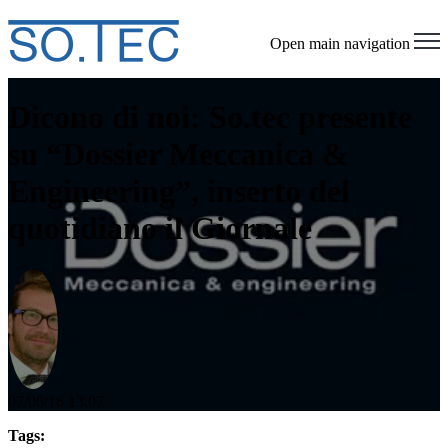
Open main navigation
Dicono di noi: So.tec presente
su “Dossier Meccanica &
Engineering”, inserto del
quotidiano il Giornale
07/06/16 13.07
Tags: