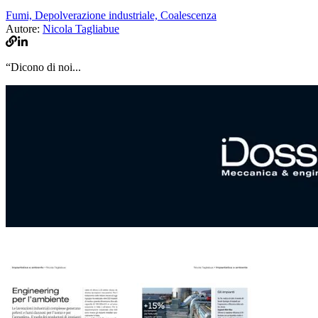
Fumi,
Depolverazione industriale,
Coalescenza
Autore:
Nicola Tagliabue
“Dicono di noi...