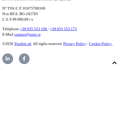
N° TVA /C.F. 01075700169
N.ro REA: BG-242705
C.S. € 99.000,00 i.v.
Téléphone
+39 035 553 196
-
+39 035 553 173
E-Mail
contact@sotec.it
©2026
Yourbiz srl
. All rights reserved.
Privacy Policy
-
Cookie Policy