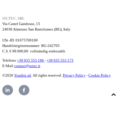
SO.TEC. SRL
Via Castel Gandosso, 15
24030 Almenno San Bartolomeo (BG), Italy
USt.-ID. 01075700169
Handelsregisternummer
: BG-242705
C.S. € 99.000,00
vollständig einbezahlt.
Telefono
+39 035 553 196
-
+39 035 553 173
E-Mail
contact@sotec.it
©2026
Yourbiz srl
. All rights reserved.
Privacy Policy
-
Cookie Policy