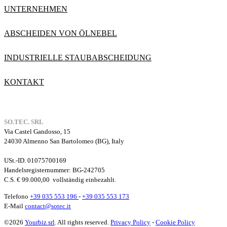
UNTERNEHMEN
ABSCHEIDEN VON ÖLNEBEL
INDUSTRIELLE STAUBABSCHEIDUNG
KONTAKT
SO.TEC. SRL
Via Castel Gandosso, 15
24030 Almenno San Bartolomeo (BG), Italy
USt.-ID. 01075700169
Handelsregisternummer
: BG-242705
C.S. € 99.000,00
vollständig einbezahlt.
Telefono
+39 035 553 196
-
+39 035 553 173
E-Mail
contact@sotec.it
©2026
Yourbiz srl
. All rights reserved.
Privacy Policy
-
Cookie Policy