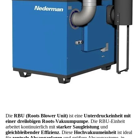
Die
RBU (Roots Blower Unit)
ist eine
Unterdruckeinheit mit
einer dreilobigen Roots-Vakuumpumpe
. Die RBU-Einheit
arbeitet kontinuierlich mit
starker Saugleistung
und
gleichbleibender Effizienz
. Diese
Hochvakuumeinheit
ist ideal
für
zentrale Absauganlagen
und größere Absaugsysteme, in