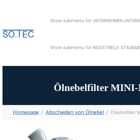
Show submenu for UNTERNEHMEN
UNTERN
Show submenu for INDUSTRIELLE STAUBA
Ölnebelfilter MINI-
Homepage
Abscheiden von Ölnebel
Ölnebelfilter 