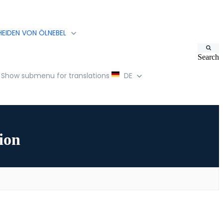
EIDEN VON ÖLNEBEL
Search
Show submenu for translations
DE
ion