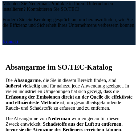
Möchten Sie Nederman-Produkte in Ihrem Unternehmen
installieren? Kontaktieren Sie SO.TEC!
Fordern Sie ein Beratungsgespräch an, um herauszufinden, wie Sie
die Effizienz und Sicherheit Ihres Unternehmens verbessern können.
Kontakt
Absaugarme im SO.TEC-Katalog
Die
Absaugarme
, die Sie in diesem Bereich finden, sind
äußerst vielseitig
und für nahezu jede Anwendung geeignet. In
vielen industriellen Umgebungen hat sich gezeigt, dass die
Erfassung der Emissionen direkt an der Quelle
die
effektivste
und effizienteste Methode
ist, um gesundheitsgefährdende
Rauch- und Schadstoffe zu erfassen und zu entfernen.
Die Absaugarme von
Nederman
wurden genau für diesen
Zweck entwickelt:
Schadstoffe aus der Luft zu entfernen,
bevor sie die Atemzone des Bedieners erreichen können
.